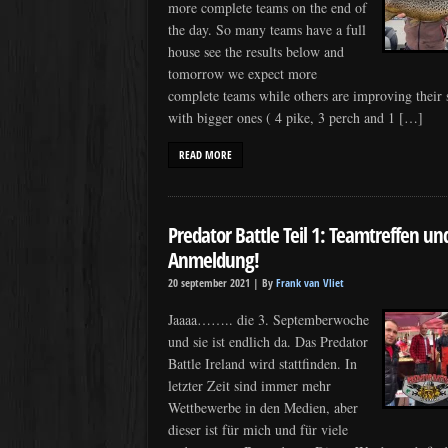
more complete teams on the end of
the day. So many teams have a full
house see the results below and
tomorrow we expect more
complete teams while others are improving their 
with bigger ones ( 4 pike, 3 perch and 1 […]
READ MORE
Predator Battle Teil 1: Teamtreffen un
Anmeldung!
20 september 2021 |
By
Frank van Vliet
Jaaaa…….. die 3. Septemberwoche
und sie ist endlich da. Das Predator
Battle Ireland wird stattfinden. In
letzter Zeit sind immer mehr
Wettbewerbe in den Medien, aber
dieser ist für mich und für viele