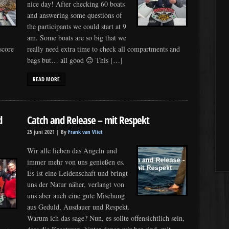
nice day! After checking 60 boats
and answering some questions of
the participants we could start at 9
am. Some boats are so big that we
score
really need extra time to check all compartments and
bags but… all good 😊 This […]
READ MORE
d
Catch and Release – mit Respekt
25 juni 2021 |
By
Frank van Vliet
Wir alle lieben das Angeln und
immer mehr von uns genießen es.
Es ist eine Leidenschaft und bringt
uns der Natur näher, verlangt von
uns aber auch eine gute Mischung
aus Geduld, Ausdauer und Respekt.
Warum ich das sage? Nun, es sollte offensichtlich sein,