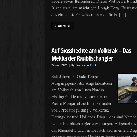
andere etwas Besonderes. Dieser Wettbewerb find
Irland statt, am mächtigen Lough Derg. Es ist ni
das einfachste Gewässer, aber dafür ist […]
READ MORE
Auf Grosshechte am Volkerak – Das
Mekka der Raubfischangler
24 mei 2021 |
By
Frank van Vliet
Seit Jahren ist Oude Tonge
Ausgangspunkt der Angelabenteuer
am Volkerak von Luca Nardin,
Fishing Guide und zusammen mit
Pierre Monjarret auch der Gründer
von ‚Predatorguiding‘. Volkerak,
Haringvliet und Hollands-Diep – das sind Namen
jedem Raubfischangler etwas sagen. Allgemein w
das Rheindelta auch in Deutschland in einem Zug
anderen grossartigen Hechtgewässern genannt. G