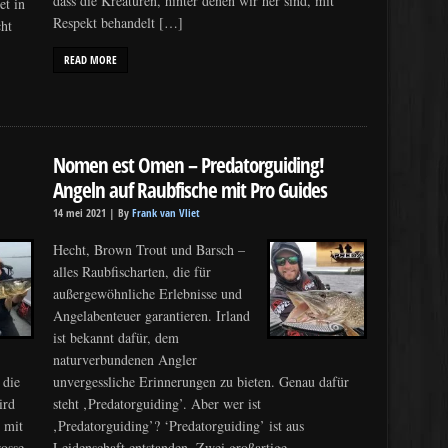
dass die Kreaturen, hinter denen wir her sind, mit
et in
Respekt behandelt […]
cht
READ MORE
Nomen est Omen – Predatorguiding!
Angeln auf Raubfische mit Pro Guides
14 mei 2021 |
By
Frank van Vliet
Hecht, Brown Trout und Barsch –
alles Raubfischarten, die für
außergewöhnliche Erlebnisse und
Angelabenteuer garantieren. Irland
ist bekannt dafür, dem
naturverbundenen Angler
 die
unvergessliche Erinnerungen zu bieten. Genau dafür
ird
steht ‚Predatorguiding’. Aber wer ist
 mit
‚Predatorguiding’? ‘Predatorguiding’ ist aus
rosse
Leidenschaft entstanden. Zwei großartige