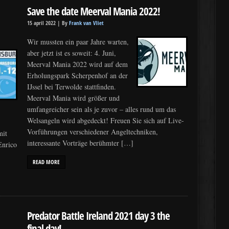
Save the date Meerval Mania 2022!
15 april 2022 |
By
Frank van Vliet
Wir mussten ein paar Jahre warten,
aber jetzt ist es soweit: 4. Juni,
Meerval Mania 2022 wird auf dem
Erholungspark Scherpenhof an der
IJssel bei Terwolde stattfinden.
Meerval Mania wird größer und
umfangreicher sein als je zuvor – alles rund um das
Welsangeln wird abgedeckt! Freuen Sie sich auf Live-
Vorführungen verschiedener Angeltechniken,
mit
interessante Vorträge berühmter […]
Enrico
READ MORE
Predator Battle Ireland 2021 day 3 the
final day!