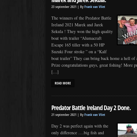
23 september 2021 |
By
Frank van Vliet
The winners of the Predator Battle
Ireland 2021 Marek and Jarek
Sekula ! They won the high quality
boat with trailer “Alumacraft
Escape 165 tiller with a 50 HP
Suzuki Four stroke ” on a “Kalf
boat trailer” They can bring back home a hell of 
Prize congratulations guys, great fishing! More p
[…]
READ MORE
Predator Battle Ireland Day 2 Done.
21 september 2021 |
By
Frank van Vliet
Day 2 was perfect again with the
only difference ….big fish and