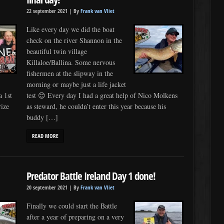
22 september 2021 |
By
Frank van Vliet
Like every day we did the boat
check on the river Shannon in the
beautiful twin village
Killaloe/Ballina. Some nervous
fishermen at the slipway in the
morning or maybe just a life jacket
a 1st
test 😊 Every day I had a great help of Nico Molkens
rize
as steward, he couldn’t enter this year because his
buddy […]
READ MORE
Predator Battle Ireland Day 1 done!
20 september 2021 |
By
Frank van Vliet
Finally we could start the Battle
after a year of preparing on a very