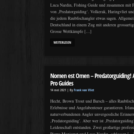
Luca Nardin, Fishing Guide und zusammen mit P
von ‚Predatorguiding‘. Volkerak, Haringvliet u
die jedem Raubfischangler etwas sagen. Allgemei
Deutschland in einem Zug mit anderen grossarti
Grosse Wettkämpfe […]
WEITERLESEN
Nomen est Omen – Predatorguiding! A
Pro Guides
14 mei 2021 |
By
Frank van Vliet
Hecht, Brown Trout und Barsch – alles Raubfisch
Erlebnisse und Angelabenteuer garantieren. Irlan
naturverbundenen Angler unvergessliche Erinneru
‚Predatorguiding’. Aber wer ist ‚Predatorguiding’
Leidenschaft entstanden. Zwei großartige profess
Pierre Monjarret und Luca Nardin, schlossen […