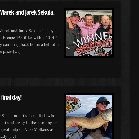
 Marek and Jarek Sekula.
 Marek and Jarek Sekula ! They
ft Escape 165 tiller with a 50 HP
ey can bring back home a hell of a
re prize […]
final day!
r Shannon in the beautiful twin
 at the slipway in the morning or
a great help of Nico Molkens as
buddy […]