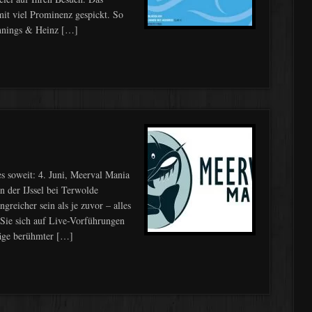
it viel Prominenz gespickt. So
ennings & Heinz […]
 es soweit: 4. Juni, Meerval Mania
 der IJssel bei Terwolde
reicher sein als je zuvor – alles
Sie sich auf Live-Vorführungen
räge berühmter […]