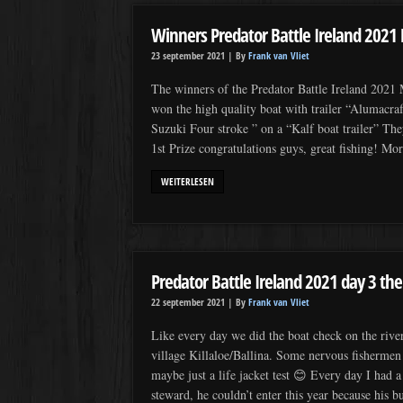
Winners Predator Battle Ireland 2021
23 september 2021 |
By
Frank van Vliet
The winners of the Predator Battle Ireland 2021
won the high quality boat with trailer “Alumacra
Suzuki Four stroke ” on a “Kalf boat trailer” Th
1st Prize congratulations guys, great fishing! Mo
WEITERLESEN
Predator Battle Ireland 2021 day 3 the 
22 september 2021 |
By
Frank van Vliet
Like every day we did the boat check on the rive
village Killaloe/Ballina. Some nervous fishermen
maybe just a life jacket test 😊 Every day I had 
steward, he couldn’t enter this year because his 