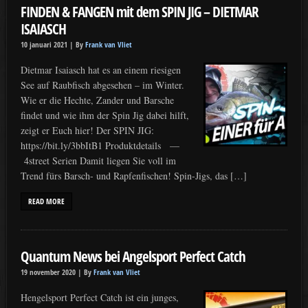
FINDEN & FANGEN mit dem SPIN JIG – DIETMAR
ISAIASCH
10 januari 2021 |
By
Frank van Vliet
Dietmar Isaiasch hat es an einem riesigen
See auf Raubfisch abgesehen – im Winter.
Wie er die Hechte, Zander und Barsche
findet und wie ihm der Spin Jig dabei hilft,
zeigt er Euch hier! Der SPIN JIG:
https://bit.ly/3bbItB1 Produktdetails —
4street Serien Damit liegen Sie voll im
Trend fürs Barsch- und Rapfenfischen! Spin-Jigs, das […]
READ MORE
Quantum News bei Angelsport Perfect Catch
19 november 2020 |
By
Frank van Vliet
Hengelsport Perfect Catch ist ein junges,