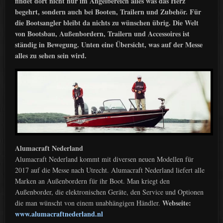
findet dort nicht nur im Angelbereich alles was das Herz
begehrt, sondern auch bei Booten, Trailern und Zubehör. Für
die Bootsangler bleibt da nichts zu wünschen übrig. Die Welt
von Bootsbau, Außenbordern, Trailern und Accessoires ist
ständig in Bewegung. Unten eine Übersicht, was auf der Messe
alles zu sehen sein wird.
Alumacraft Nederland
Alumacraft Nederland kommt mit diversen neuen Modellen für
2017 auf die Messe nach Utrecht. Alumacraft Nederland liefert alle
Marken an Außenbordern für ihr Boot. Man kriegt den
Außenborder, die elektronischen Geräte, den Service und Optionen
Webseite:
die man wünscht von einem unabhängigen Händler.
www.alumacraftnederland.nl