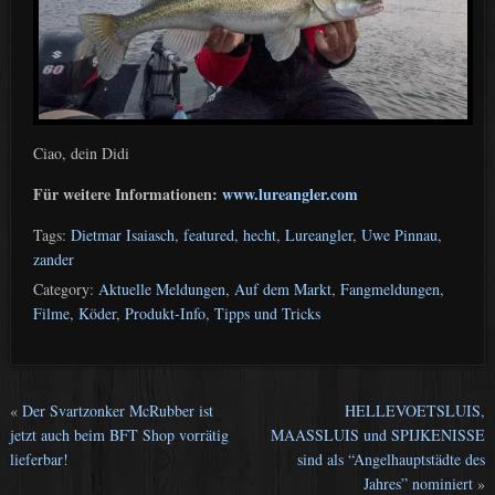
Ciao, dein Didi
Für weitere Informationen:
www.lureangler.com
Tags:
Dietmar Isaiasch
,
featured
,
hecht
,
Lureangler
,
Uwe Pinnau
,
zander
Category:
Aktuelle Meldungen
,
Auf dem Markt
,
Fangmeldungen
,
Filme
,
Köder
,
Produkt-Info
,
Tipps und Tricks
«
Der Svartzonker McRubber ist
HELLEVOETSLUIS,
jetzt auch beim BFT Shop vorrätig
MAASSLUIS und SPIJKENISSE
lieferbar!
sind als “Angelhauptstädte des
Jahres” nominiert
»