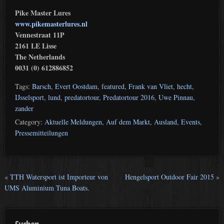
Pike Master Lures
www.pikemasterlures.nl
Vennestraat 11P
2161 LE Lisse
The Netherlands
0031 (0) 612886852
Tags:
Barsch
,
Evert Oostdam
,
featured
,
Frank van Vliet
,
hecht
,
IJsselsport
,
lund
,
predatortour
,
Predatortour 2016
,
Uwe Pinnau
,
zander
Category:
Aktuelle Meldungen
,
Auf dem Markt
,
Ausland
,
Events
,
Pressemitteilungen
«
TTH Watersport ist Importeur von
Hengelsport Outdoor Fair 2015
»
UMS Aluminium Tuna Boats.