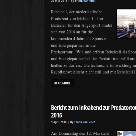
20 mei 2016 |
By
Frank van Vliet
Rebelcell, der niederländische
Produzent von leichten Li-Ion
Batterien für den Angelsport bindet
sich von 2016 an für die
kommenden 4 Jahre als Sponsor
und Energiepartner an die
Predatortour. “Wir sind erfreut Rebelcell als Spo
und Energiepartner bei der Predatortour willko
heißen zu dürfen.. Die technische Entwicklung in
Raubfischwelt steht nicht still und mit Rebelcell
READ MORE
Bericht zum Infoabend zur Predatorto
2016
9 april 2016 |
By
Frank van Vliet
Am Donnerstag den 12. Mai steht