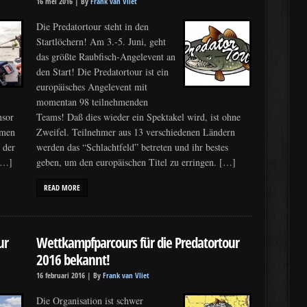
16 mei 2016 |
By
Frank van Vliet
Die Predatortour steht in den
Startlöchern! Am 3.-5. Juni, geht
das größte Raubfisch-Angelevent an
den Start! Die Predatortour ist ein
europäisches Angelevent mit
momentan 98 teilnehmenden
nsor
Teams! Daß dies wieder ein Spektakel wird, ist ohne
mmen
Zweifel. Teilnehmer aus 13 verschiedenen Ländern
 der
werden das “Schlachtfeld” betreten und ihr bestes
 […]
geben, um den europäischen Titel zu erringen. […]
READ MORE
ur
Wettkampfparcours für die Predatortour
2016 bekannt!
16 februari 2016 |
By
Frank van Vliet
Die Organisation ist schwer