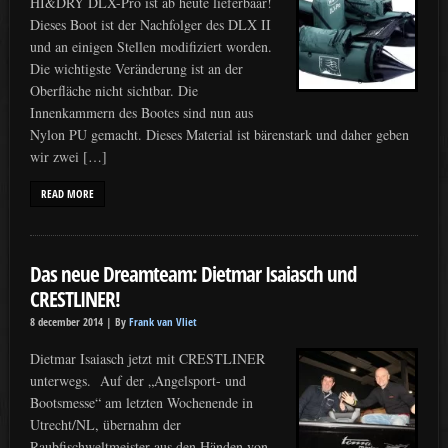
HI&DRY DLX-Pro ist ab heute lieferbaar!
Dieses Boot ist der Nachfolger des DLX II
und an einigen Stellen modifiziert worden.
Die wichtigste Veränderung ist an der
Oberfläche nicht sichtbar. Die
Innenkammern des Bootes sind nun aus
Nylon PU gemacht. Dieses Material ist bärenstark und daher geben
wir zwei […]
READ MORE
Das neue Dreamteam: Dietmar Isaiasch und
CRESTLINER!
8 december 2014 |
By
Frank van Vliet
Dietmar Isaiasch jetzt mit CRESTLINER
unterwegs. Auf der „Angelsport- und
Bootsmesse“ am letzten Wochenende in
Utrecht/NL, übernahm der
Raubfischweltmeister aus den Händen von