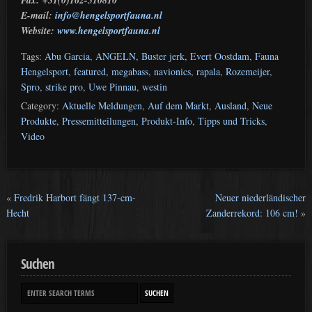
E-mail:
info@hengelsportfauna.nl
Website:
www.hengelsportfauna.nl
Tags:
Abu Garcia
,
ANGELN
,
Buster jerk
,
Evert Oostdam
,
Fauna
Hengelsport
,
featured
,
megabass
,
navionics
,
rapala
,
Rozemeijer
,
Spro
,
strike pro
,
Uwe Pinnau
,
westin
Category:
Aktuelle Meldungen
,
Auf dem Markt
,
Ausland
,
Neue
Produkte
,
Pressemitteilungen
,
Produkt-Info
,
Tipps und Tricks
,
Video
«
Fredrik Harbort fängt 137-cm-
Neuer niederländischer
Hecht
Zanderrekord: 106 cm!
»
Suchen