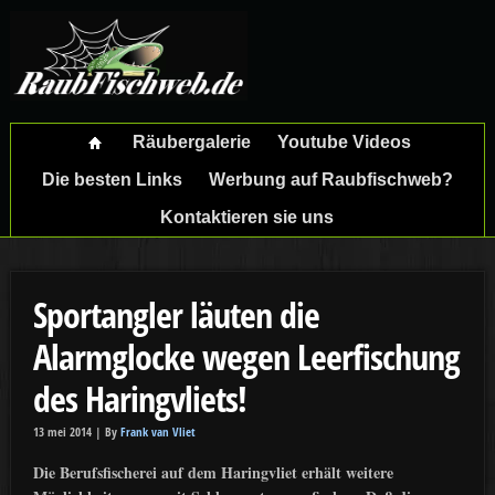
Räubergalerie
Youtube Videos
Die besten Links
Werbung auf Raubfischweb?
Kontaktieren sie uns
Sportangler läuten die
Alarmglocke wegen Leerfischung
des Haringvliets!
13 mei 2014 |
By
Frank van Vliet
Die Berufsfischerei auf dem Haringvliet erhält weitere