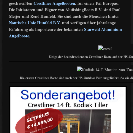
geschweißten
Crestliner Angelbooten
, für einen Teil Europas.
Die Initiatoren und Eigner von AlufishingBoats B.V. sind Poul
Meijer und René Hunfeld. Sie sind auch die Menschen hinter
Nautische Unie Hunfeld B.V.
und verfügen über jahrelange
Erfahrung als Importeure der bekannten
Starweld Aluminium
Angelboote.
Einige der beeindruckenden Crestliner Boote auf der HS-Ou
Die ersten Crestliner Boote sind nach der HS-Outdoor Fair ausgeliefert. So wie di