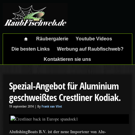
Räubergalerie
Youtube Videos
Die besten Links
Werbung auf Raubfischweb?
Kontaktieren sie uns
Spezial-Angebot für Aluminium
geschweißtes Crestliner Kodiak.
19 september 2014 |
By
Frank van Vliet
AlufishingBoats B.V. ist der neue Importeur von Alu-