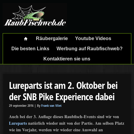
Räubergalerie
Youtube Videos
Die besten Links
Werbung auf Raubfischweb?
Kontaktieren sie uns
Lureparts ist am 2. Oktober bei
der SNB Pike Experience dabei
29 september 2016 |
By
Frank van Vliet
Auch bei der 3. Auflage dieses Raubfisch-Events sind wir von
Lureparts
natürlich wieder mit von der Partie. Am selben Platz
wie im Vorjahr, werden wir wieder eine Auswahl an