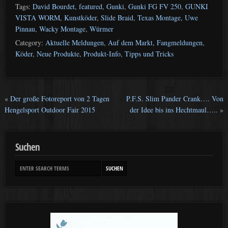
Tags:
David Bourdet
,
featured
,
Gunki
,
Gunki FG FV 250
,
GUNKI
VISTA WORM
,
Kunstköder
,
Slide Braid
,
Texas Montage
,
Uwe
Pinnau
,
Wacky Montage
,
Würmer
Category:
Aktuelle Meldungen
,
Auf dem Markt
,
Fangmeldungen
,
Köder
,
Neue Produkte
,
Produkt-Info
,
Tipps und Tricks
«
Der große Fotoreport von 2 Tagen
P.F.S. Slim Pander Crank…. Von
Hengelsport Outdoor Fair 2015
der Idee bis ins Hechtmaul…..
»
Suchen