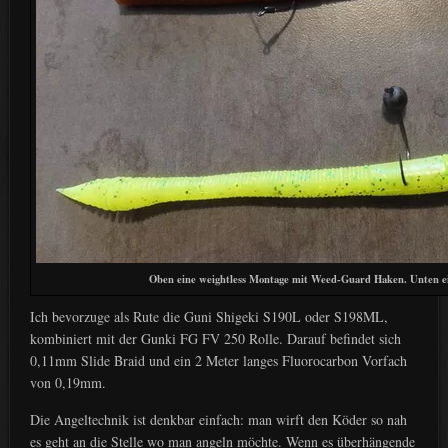
Oben eine weightless Montage mit Weed-Guard Haken. Unten e
Ich bevorzuge als Rute die Guni Shigeki S190L oder S198ML,
kombiniert mit der Gunki FG FV 250 Rolle. Darauf befindet sich
0,11mm Slide Braid und ein 2 Meter langes Fluorocarbon Vorfach
von 0,19mm.
Die Angeltechnik ist denkbar einfach: man wirft den Köder so nah
es geht an die Stelle wo man angeln möchte. Wenn es überhängende