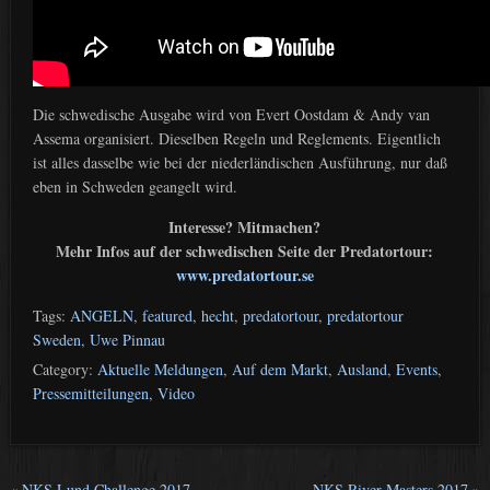
Die schwedische Ausgabe wird von Evert Oostdam & Andy van
Assema organisiert. Dieselben Regeln und Reglements. Eigentlich
ist alles dasselbe wie bei der niederländischen Ausführung, nur daß
eben in Schweden geangelt wird.
Interesse? Mitmachen?
Mehr Infos auf der schwedischen Seite der Predatortour:
www.predatortour.se
Tags:
ANGELN
,
featured
,
hecht
,
predatortour
,
predatortour
Sweden
,
Uwe Pinnau
Category:
Aktuelle Meldungen
,
Auf dem Markt
,
Ausland
,
Events
,
Pressemitteilungen
,
Video
«
NKS Lund Challenge 2017
NKS River Masters 2017
»