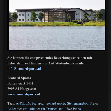
Sie können ihr entsprechendes Bewerbungsschreiben mit
Lebenslauf zu Händen von Ard Westenbrink mailen:
info@leonardsports.nl
Leonard Sports
Buitenvaart 1401
7905 SJ Hoogeveen
www.leonardsports.nl
Tags:
ANGELN
,
featured
,
leonard sports
,
Stellenangebot: Freier
Außendienstmitarbeiter für Deutschland
,
Uwe Pinnau