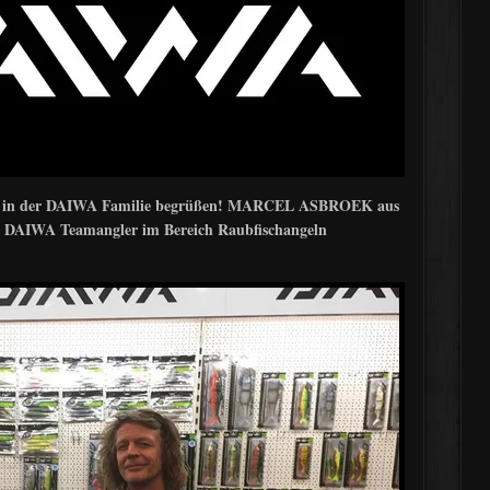
lied in der DAIWA Familie begrüßen! MARCEL ASBROEK aus
er DAIWA Teamangler im Bereich Raubfischangeln