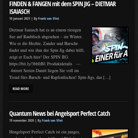
FINDEN & FANGEN mit dem SPIN JIG – DIETMAR
ISAIASCH
10 januari 2021 |
By
Frank van Vliet
Dietmar Isaiasch hat es an einem riesigen
See auf Raubfisch abgesehen – im Winter.
Wie er die Hechte, Zander und Barsche
findet und wie ihm der Spin Jig dabei hilft,
zeigt er Euch hier! Der SPIN JIG:
https://bit.ly/3bbItB1 Produktdetails —
4street Serien Damit liegen Sie voll im
Trend fürs Barsch- und Rapfenfischen! Spin-Jigs, das […]
READ MORE
Quantum News bei Angelsport Perfect Catch
19 november 2020 |
By
Frank van Vliet
Hengelsport Perfect Catch ist ein junges,