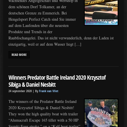
wachsendes Angelgeschäft und Webshop in
dem schönen Dorf Tolkamer, an der
deutschen Grenze zu Emmerich. Bei
Hengelsport Perfect Catch sind Sie immer
auf dem Laufenden über die neuesten
Produkte und Trends in der
Raubfischangelei. Das ist nicht verwunderlich, denn der Laden ist
einzigartig, weil er auf dem Wasser liegt […]
READ MORE
Winners Predator Battle Ireland 2020 Krzysztof
Sibiga & Daniel Nesbitt
24 september 2020 |
By
Frank van Vliet
The winners of the Predator Battle Ireland
2020 Krzysztof Sibiga & Daniel Nesbitt!
They won the high quality boat with trailer
“Alumacraft Escape 165 tiller with a 50 HP
Suzuki Four stroke ” on a “Kalf boat trailer”