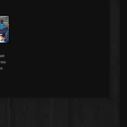
ant
irma
en