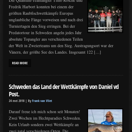
Die Quantum-Teamangler Timo Rosche und
Fredrik Harbort konnten bei einem der
größten Raubfischwettkämpfe Europas
unglaubliche Fänge vorweisen und nach drei
Turniertagen den Sieg erringen. Bei der
Predatortour in Schweden angeln jedes Jahr
absolute Topangler aus verschiedenen Teilen
der Welt in Zweierteams um den Sieg. Austragungsort war der
Vänern, der größte See des Landes. Insgesamt 122 […]
READ MORE
Schweden das Land der Wettkämpfe von Daniel vd
Post.
24 mei 2018 |
By
Frank van Vliet
Darauf freue ich mich schon seit Monaten!
Zwei Wochen im Hechtparadies Schweden.
Kein Urlaub sondern zwei Wettkämpfe an
zwei total verschiedenen Orten. Die