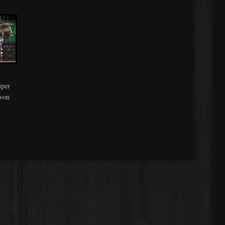
uper
 von