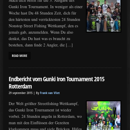
Mach dich bereit für die 3. Ausgabe des
Gunki Iron Tournament. In weniger als einer
Woche hast Du 48 Stunden Zeit, dich für
den härtesten und verrücktesten 24 Stunden
Nonstop Street Fishing Wettkampf, den es
jemals gab, anzumelden. Wenn Du also
denkst, das Du hast was es braucht zu
bestehen, dann finde 2 Angler, die […]
READ MORE
Endbericht vom Gunki Iron Tournament 2015
Rotterdam
29 september 2015 |
By
Frank van Vliet
Der Welt größter Streetfishing-Wettkampf,
das Gunki Iron Tournament ist wieder
vorbei. 24 Stunden angeln in Rotterdam, wo
man mit den Einflüssen der Gezeiten
klarkommen muss und viele Brücken, Häfen