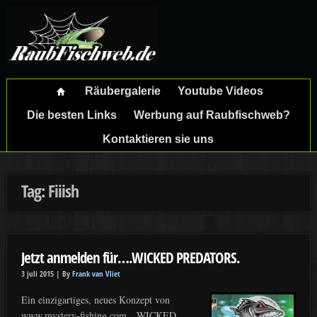
Räubergalerie
Youtube Videos
Die besten Links
Werbung auf Raubfischweb?
Kontaktieren sie uns
Tag: Fiiish
Jetzt anmelden für….WICKED PREDATORS.
3 juli 2015 |
By
Frank van Vliet
Ein einzigartiges, neues Konzept von
www.mystery-fishing.com…WICKED